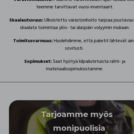
teemme tarvittavat vuosi-inventaarit.
Skaalautuvuus:
Ulkoistettu varastonhoito tarjoaa joustavuu
skaalata toimintaa ylös- tai alaspäin volyymin mukaan.
Toimitusvarmuus:
Huolehdimme, että paketit lähtevät ai
sovitusti.
Sopimukset:
Saat hyötyä kilpailutetuista rahti- ja
materiaalisopimuksistamme.
Tarjoamme myös
monipuolisia