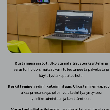
Kustannussäästöt:
Ulkoistamalla tilausten käsittelyn ja
varastonhoidon, maksat vain toteutuneesta palvelusta ja
käytetystä kapasiteetista.
Keskittyminen ydinliiketoimintaan:
Ulkoistaminen vapaut
aikaa ja resursseja, jolloin voit keskittyä yrityksesi
ydinliiketoimintaan ja kehittämiseen.
Varastonhallinta:
Pidämme varastosaldot ajan tasalla sek