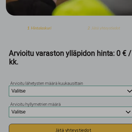
1
Hintalaskuri
2
Jätä yhteystiedot
Arvioitu varaston ylläpidon hinta:
0
€ /
kk.
Hintalaskuri
Arvioitu lähetysten määrä kuukausittain
Arvioitu hyllymetrien määrä
Jätä yhteystiedot