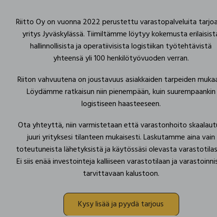
Riitto Oy on vuonna 2022 perustettu varastopalveluita tarjo
yritys Jyväskylässä.
Tiimiltämme löytyy kokemusta erilaisist
hallinnollisista ja operatiivisista logistiikan työtehtävistä
yhteensä yli 100 henkilötyövuoden verran.
Riiton vahvuutena on joustavuus asiakkaiden tarpeiden muka
Löydämme ratkaisun niin pienempään, kuin suurempaankin
logistiseen haasteeseen.
Ota yhteyttä, niin varmistetaan että varastonhoito skaalau
juuri yrityksesi tilanteen mukaisesti. Laskutamme aina vain
toteutuneista lähetyksistä ja käytössäsi olevasta varastotilas
Ei siis enää investointeja kalliiseen varastotilaan ja varastoinni
tarvittavaan kalustoon.
Kysy lisää ja pyydä tarjous