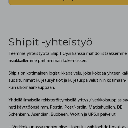
Shipit -yhteistyö
Teemme yhteistyötä Shipit Oy:n kanssa mahdollistaaksemme
asiakkaillemme parhaimman kokemuksen.
Shipit on kotimainen logistiikkapalvelu, joka kokoaa yhteen kaik
suosituimmat kuljetusyhtiöt ja kuljetuspalvelut niin kotimaan-
kuin ulkomaankauppaan.
Yhdellä ilmaisella rekisteröitymisellä yritys / verkkokauppias sa
heti käyttöönsä mm. Postin, PostNordin, Matkahuollon, DB
Schenkerin, Asendian, Budbeen, Woltin ja UPS:n palvelut.
– Verkkokaupassa monipuoliset toimitusvaihtoehdot ovat ava