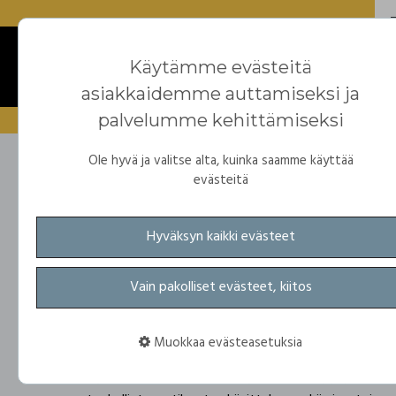
Käytämme evästeitä
asiakkaidemme auttamiseksi ja
palvelumme kehittämiseksi
Ole hyvä ja valitse alta, kuinka saamme käyttää
evästeitä
Teemme
verkkokauppiaan
Hyväksyn kaikki evästeet
elämästä helpomp
Vain pakolliset evästeet, kiitos
Muokkaa evästeasetuksia
Tarjoamme kattavia ratkaisuja verkkokauppojen