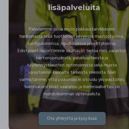
lisäpalveluita
Palvelemme sinua myös pakkaustarvikkeiden
hankinnassa sekä tuotteiden kevyessä muutostyössä,
konfiguroinnissa, niputuksessa ja setityksessä.
Edistyneet raporttimme sisältävät tietoa mm. varaston
kiertonopeudesta, palveluasteesta ja
täydennystilausten optimoinnista sekä muista
varastoinnin kannalta tärkeistä seikoista. Näin
varmistamme, että pääomasi ei sitoudu ylivarastoihin,
toimituksesi eivät vaarannu ja materiaalivirtasi on
mahdollisimman optimaalista.
Ota yhteyttä ja kysy lisää