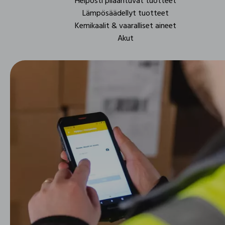
Helposti pilaantuvat tuotteet
Lämpösäädellyt tuotteet
Kemikaalit & vaaralliset aineet
Akut